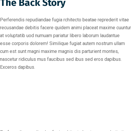
The Back Story
Perferendis repudiandae fugia rchitecto beatae reprederit vitae
recusandae debitis facere quidem animi placeat maxime cuuntur
at voluptatib uod numuam pariatur libero laborum laudantue
esse corporis dolorem! Similique fugiat autem nostrum ullam
cum est sunt magni maxime magnis dis parturient montes,
nascetur ridiculus mus faucibus sed ibus sed eros dapibus.
Exceros dapibus.