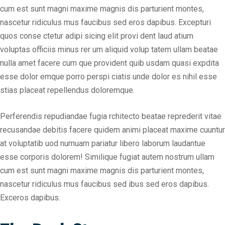
cum est sunt magni maxime magnis dis parturient montes,
nascetur ridiculus mus faucibus sed eros dapibus. Excepturi
quos conse ctetur adipi sicing elit provi dent laud atium
voluptas officiis minus rer um aliquid volup tatem ullam beatae
nulla amet facere cum que provident quib usdam quasi expdita
esse dolor emque porro perspi ciatis unde dolor es nihil esse
stias placeat repellendus doloremque.
Perferendis repudiandae fugia rchitecto beatae reprederit vitae
recusandae debitis facere quidem animi placeat maxime cuuntur
at voluptatib uod numuam pariatur libero laborum laudantue
esse corporis dolorem! Similique fugiat autem nostrum ullam
cum est sunt magni maxime magnis dis parturient montes,
nascetur ridiculus mus faucibus sed ibus sed eros dapibus.
Exceros dapibus.