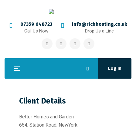
07359 648723
info@richhosting.co.uk
Call Us Now
Drop Us a Line
Log In
Client Details
Better Homes and Garden
654, Station Road, NewYork.