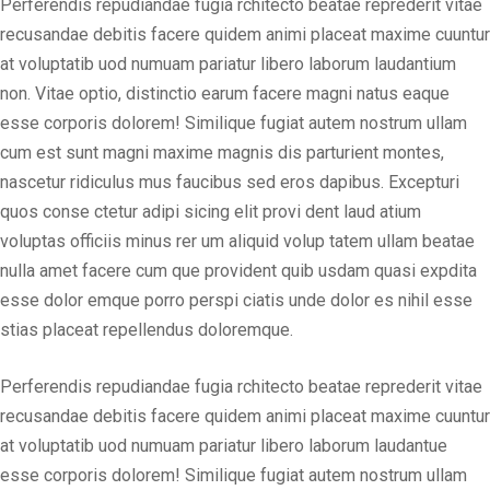
Perferendis repudiandae fugia rchitecto beatae reprederit vitae
recusandae debitis facere quidem animi placeat maxime cuuntur
at voluptatib uod numuam pariatur libero laborum laudantium
non. Vitae optio, distinctio earum facere magni natus eaque
esse corporis dolorem! Similique fugiat autem nostrum ullam
cum est sunt magni maxime magnis dis parturient montes,
nascetur ridiculus mus faucibus sed eros dapibus. Excepturi
quos conse ctetur adipi sicing elit provi dent laud atium
voluptas officiis minus rer um aliquid volup tatem ullam beatae
nulla amet facere cum que provident quib usdam quasi expdita
esse dolor emque porro perspi ciatis unde dolor es nihil esse
stias placeat repellendus doloremque.
Perferendis repudiandae fugia rchitecto beatae reprederit vitae
recusandae debitis facere quidem animi placeat maxime cuuntur
at voluptatib uod numuam pariatur libero laborum laudantue
esse corporis dolorem! Similique fugiat autem nostrum ullam