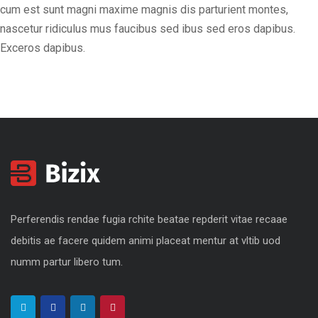
cum est sunt magni maxime magnis dis parturient montes,
nascetur ridiculus mus faucibus sed ibus sed eros dapibus.
Exceros dapibus.
Perferendis rendae fugia rchite beatae repderit vitae recaae
debitis ae facere quidem animi placeat mentur at vltib uod
numm partur libero tum.